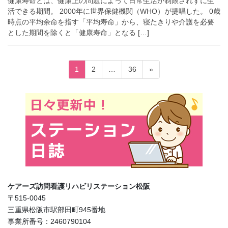
健康寿命とは、健康上の問題によって日常生活が制限されずに生
活できる期間。 2000年に世界保健機関（WHO）が提唱した。 0歳
時点の平均余命を指す「平均寿命」から、寝たきりや介護を必要
とした期間を除くと「健康寿命」となる […]
投
固
固
固
1
2
…
36
»
稿
定
定
定
ペ
ペ
ペ
の
ー
ー
ー
ペ
ジ
ジ
ジ
ー
ジ
送
り
ケアーズ訪問看護リハビリステーション松阪
〒515-0045
三重県松阪市駅部田町945番地
事業所番号：2460790104