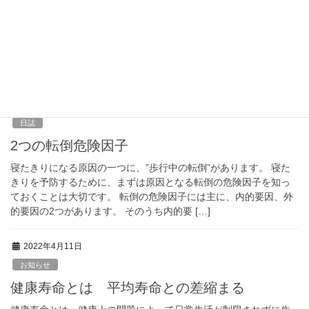
「5カ月」案
政府は新型コロナウイルスワクチンの4回目接種を当面60歳以上を
中心に進める方向で検討に入った。 接種間隔は現在の6カ月以上か
ら5カ月以上に短縮する案がある。 月内にも方針を固め、5月をめ
どに接種を始める。 厚生労働省が2 […]
2022年4月18日
日誌
2つの転倒危険因子
寝たきりになる原因の一つに、”歩行中の転倒”があります。 寝た
きりを予防するために、まずは原因となる転倒の危険因子を知っ
ておくことは大切です。 転倒の危険因子には主に、内的要因、外
的要因の2つがあります。 そのうち内的要 […]
2022年4月11日
お知らせ
健康寿命とは 平均寿命との差縮まる