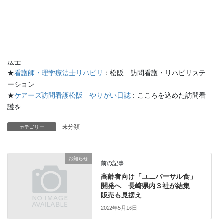
安全に暮らせる社会にしたい」と話した。
★
ケアーズ松阪のブログ
：ケアーズ日記
★
ケアーズ訪問看護リハビリステーション松阪
：看護師・理学療
法士
★
看護師・理学療法士リハビリ
：松阪 訪問看護・リハビリステ
ーション
★
ケアーズ訪問看護松阪 やりがい日誌
：こころを込めた訪問看
護を
未分類
カテゴリー
お知らせ
前の記事
高齢者向け「ユニバーサル食」
開発へ 長崎県内３社が結集
販売も見据え
2022年5月16日