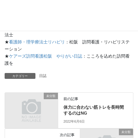
★
ケアーズ松阪のブログ
：ケアーズ日記
★
ケアーズ訪問看護リハビリステーション松阪
：看護師・理学療
法士
★
看護師・理学療法士リハビリ
：松阪 訪問看護・リハビリステ
ーション
★
ケアーズ訪問看護松阪 やりがい日誌
：こころを込めた訪問看
護を
日誌
カテゴリー
未分類
前の記事
体力に合わない筋トレを長時間
するのはNG
2022年6月6日
未分類
次の記事