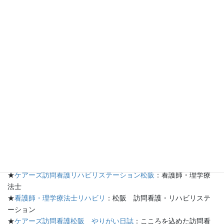
た。そのメンバーのひとり、早稲田大学講師の川上諒子氏はこう
話す。 「筋トレと疾病および死亡との関連を長期的に検討した論
文を、網羅的に収集・分析した結果、週30～60分の範囲だと、総
死亡・心血管疾患・がんのリスクが最も低くなることが判明。逆
に実施時間が週130～140分を超えると、リスクが高くなることが
わかりました」 栄養摂取の考え方と同じで、さまざまな種類の
適切な運動を無理なく継続的に行うことが大切という。まずは、
自身の体力と見合った運動量を見極めよう。
川上氏は「地域の健康増進施設には、健康運動指導士がいると思
うので、自宅でもできる自重トレーニングを基本に自身の状況に
合ったメニューを考案してもらうのもいい」と語る。継続可能な
筋トレで、安全な運動習慣を！
★
ケアーズ松阪のブログ
：ケアーズ日記
★
ケアーズ訪問看護リハビリステーション松阪
：看護師・理学療
法士
★
看護師・理学療法士リハビリ
：松阪 訪問看護・リハビリステ
ーション
★
ケアーズ訪問看護松阪 やりがい日誌
：こころを込めた訪問看