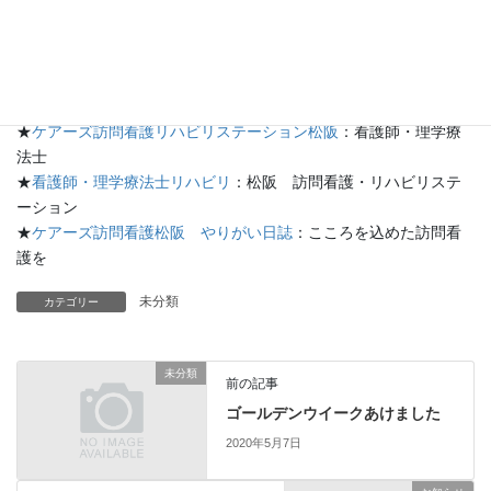
巻き爪を放置しておくと、痛いから歩かなくなるという悪循環に
陥ってしまいます。
まずは自分でできる歩き方から見直してみましょう。
★
ケアーズ松阪のブログ
：ケアーズ日記
★
ケアーズ訪問看護リハビリステーション松阪
：看護師・理学療
法士
★
看護師・理学療法士リハビリ
：松阪 訪問看護・リハビリステ
ーション
★
ケアーズ訪問看護松阪 やりがい日誌
：こころを込めた訪問看
護を
未分類
カテゴリー
未分類
前の記事
ゴールデンウイークあけました
2020年5月7日