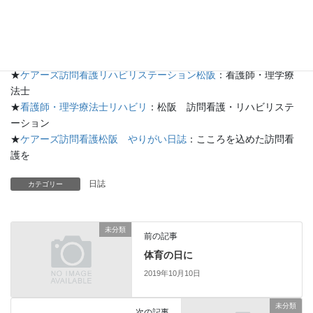
練も実施していた。施設は被害を受けたが全員無事でホッとして
いる」と話しています。
★
ケアーズ松阪のブログ
：ケアーズ日記
★
ケアーズ訪問看護リハビリステーション松阪
：看護師・理学療
法士
★
看護師・理学療法士リハビリ
：松阪 訪問看護・リハビリステ
ーション
★
ケアーズ訪問看護松阪 やりがい日誌
：こころを込めた訪問看
護を
日誌
カテゴリー
未分類
前の記事
体育の日に
2019年10月10日
未分類
次の記事