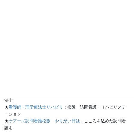
（2）室温を測り、冷房を積極活用して、室温を28度前後に保ちま
しょう。
（3）運動習慣を身につけて、体力アップを図りましょう。
高齢者の世話をする人が注意する点
（1）【体調】元気か、食欲はあるか、熱はないか、脇の下・口腔
の乾燥具合
（2）【具合】体重、血圧の変化、心拍数、体温はどうか。
（3）【環境】世話をする人がいない間の過ごし方、部屋の温度や
湿度、風通し、換気、日当たり
★
ケアーズ訪問看護松阪
：訪問看護・理学療法
★
ケアーズ松阪のブログ
：ケアーズ日記
★
ケアーズ訪問看護リハビリステーション松阪
：看護師・理学療
法士
★
看護師・理学療法士リハビリ
：松阪 訪問看護・リハビリステ
ーション
★
ケアーズ訪問看護松阪 やりがい日誌
：こころを込めた訪問看
護を