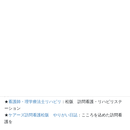
薬物療法などのほか、危険因子を避けることが重要だ。
内山医師は「脳梗塞のリスクは生活習慣とも密接に関わっていま
す」と指摘する。危険因子として知られるのが、高血圧▽糖尿病
▽脂質異常▽心房細動▽喫煙▽過度の飲酒－などだ。
内山医師は、「動脈硬化の原因となったり、心臓内に血液のかた
まりをつくったりする原因となる病気や行動には注意し、症状が
出たらすぐに医療機関を受診してほしい」と呼びかけている。
（文化部 油原聡子）
★
ケアーズ訪問看護松阪
：訪問看護・理学療法
★
ケアーズ松阪のブログ
：ケアーズ日記
★
ケアーズ訪問看護リハビリステーション松阪
：看護師・理学療
法士
★
看護師・理学療法士リハビリ
：松阪 訪問看護・リハビリステ
ーション
★
ケアーズ訪問看護松阪 やりがい日誌
：こころを込めた訪問看
護を