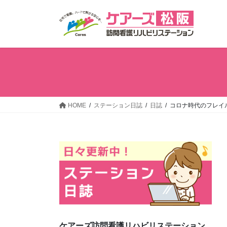
コ
ナ
ン
ビ
テ
ゲ
ン
ー
ツ
シ
へ
ョ
ス
ン
キ
に
ッ
移
HOME
ステーション日誌
日誌
コロナ時代のフレイ
プ
動
ケアーズ訪問看護リハビリステーション