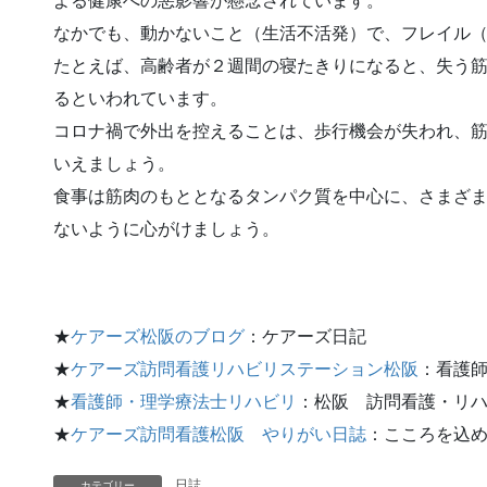
よる健康への悪影響が懸念されています。
なかでも、動かないこと（生活不活発）で、フレイル
たとえば、高齢者が２週間の寝たきりになると、失う
るといわれています。
コロナ禍で外出を控えることは、歩行機会が失われ、
いえましょう。
食事は筋肉のもととなるタンパク質を中心に、さまざ
ないように心がけましょう。
★
ケアーズ松阪のブログ
：ケアーズ日記
★
ケアーズ訪問看護リハビリステーション松阪
：看護
★
看護師・理学療法士リハビリ
：松阪 訪問看護・リ
★
ケアーズ訪問看護松阪 やりがい日誌
：こころを込
日誌
カテゴリー