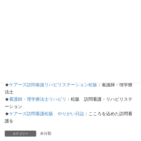
・水…1リットル
・砂糖…40グラム（大さじ4と1/2）
・塩…3グラム（小さじ1/2）
以上を混ぜるだけです。
これは熱中症だけでなく、下痢などの脱水時にも有効なようで
す。
熱中症予防には喉が渇いた、と感じる前の水分補給が大切です。
自宅にいるときでも、水筒などを用意してこまめな給水を心掛け
てくださいね。
★
ケアーズ松阪のブログ
：ケアーズ日記
★
ケアーズ訪問看護リハビリステーション松阪
：看護師・理学療
法士
★
看護師・理学療法士リハビリ
：松阪 訪問看護・リハビリステ
ーション
★
ケアーズ訪問看護松阪 やりがい日誌
：こころを込めた訪問看
護を
未分類
カテゴリー