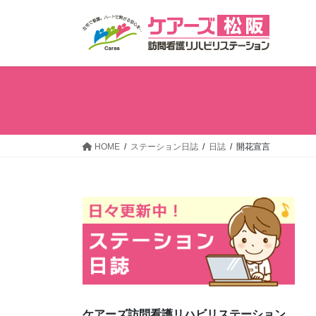
コ
ナ
ン
ビ
テ
ゲ
ン
ー
ツ
シ
へ
ョ
ス
ン
キ
に
ッ
移
HOME
ステーション日誌
日誌
開花宣言
プ
動
ケアーズ訪問看護リハビリステーション