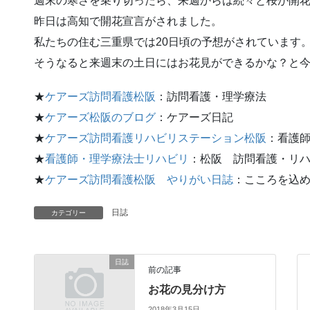
週末の寒さを乗り切ったら、来週からは続々と桜が開
昨日は高知で開花宣言がされました。
私たちの住む三重県では20日頃の予想がされています
そうなると来週末の土日にはお花見ができるかな？と
★
ケアーズ訪問看護松阪
：訪問看護・理学療法
★
ケアーズ松阪のブログ
：ケアーズ日記
★
ケアーズ訪問看護リハビリステーション松阪
：看護
★
看護師・理学療法士リハビリ
：松阪 訪問看護・リ
★
ケアーズ訪問看護松阪 やりがい日誌
：こころを込
日誌
カテゴリー
日誌
前の記事
お花の見分け方
2018年3月15日