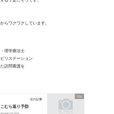
花する予定だそうです。
。
今からワクワクしています。
師・理学療法士
ハビリステーション
めた訪問看護を
日誌
次の記事
こむら返り予防
2018年3月19日