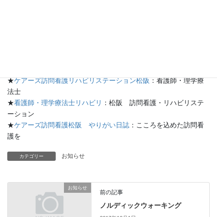
い環境が整えられます。
これから風邪の流行る時期になりますが、菌に対する抵抗力は腸
の中で作られます。
腸内環境を整えて、さらに冷える今からの時期に備えましょう。
★
ケアーズ訪問看護松阪
：訪問看護・理学療法
★
ケアーズ松阪のブログ
：ケアーズ日記
★
ケアーズ訪問看護リハビリステーション松阪
：看護師・理学療
法士
★
看護師・理学療法士リハビリ
：松阪 訪問看護・リハビリステ
ーション
★
ケアーズ訪問看護松阪 やりがい日誌
：こころを込めた訪問看
護を
お知らせ
カテゴリー
お知らせ
前の記事
ノルディックウォーキング