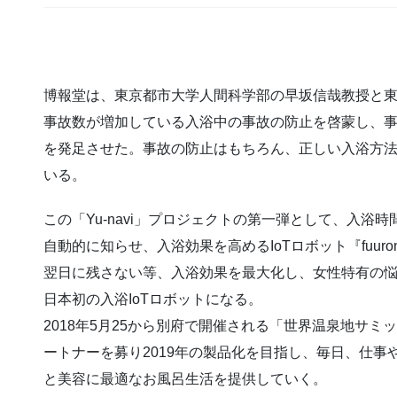
博報堂は、東京都市大学人間科学部の早坂信哉教授と
事故数が増加している入浴中の事故の防止を啓蒙し、事故
を発足させた。事故の防止はもちろん、正しい入浴方
いる。
この「Yu-navi」プロジェクトの第一弾として、入
自動的に知らせ、入浴効果を高めるIoTロボット『fuu
翌日に残さない等、入浴効果を最大化し、女性特有の
日本初の入浴IoTロボットになる。
2018年5月25から別府で開催される「世界温泉地サミ
ートナーを募り2019年の製品化を目指し、毎日、仕
と美容に最適なお風呂生活を提供していく。