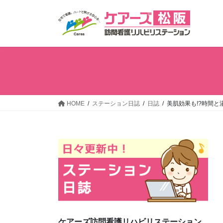
コ
ナ
ン
ビ
テ
ゲ
ン
ー
ツ
シ
へ
ョ
ス
ン
キ
に
ッ
移
HOME
ステーション日誌
日誌
美肌効果も!?時間と
プ
動
ケアーズ訪問看護リハビリステーション