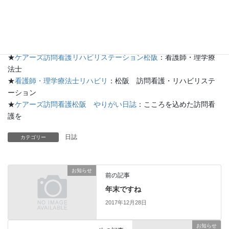
う、本年も努力してまいります。
本年もよろしくお願いいたします。
★
ケアーズ訪問看護松阪
：訪問看護・理学療法
★
ケアーズ松阪のブログ
：ケアーズ日記
★
ケアーズ訪問看護リハビリステーション松阪
：看護師・理学療
法士
★
看護師・理学療法士リハビリ
：松阪 訪問看護・リハビリステ
ーション
★
ケアーズ訪問看護松阪 やりがい日誌
：こころを込めた訪問看
護を
日誌
カテゴリー
お知らせ
前の記事
年末ですね
2017年12月28日
お知らせ