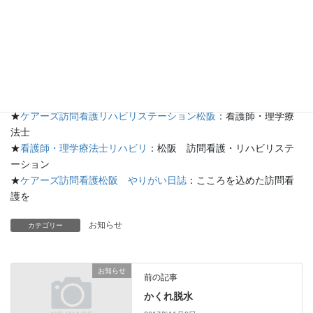
特に高齢者にとってはうれしい効果ばかりです。
「体がかたいから…」という方でも、気持ちいいくらいで止める
ストレッチでも充分効果があります。
ぜひ生活の中にストレッチを取り入れてみてください。
★
ケアーズ訪問看護松阪
：訪問看護・理学療法
★
ケアーズ松阪のブログ
：ケアーズ日記
★
ケアーズ訪問看護リハビリステーション松阪
：看護師・理学療
法士
★
看護師・理学療法士リハビリ
：松阪 訪問看護・リハビリステ
ーション
★
ケアーズ訪問看護松阪 やりがい日誌
：こころを込めた訪問看
護を
お知らせ
カテゴリー
お知らせ
前の記事
かくれ脱水