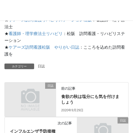
★
ケアーズ松阪のブログ
：ケアーズ日記
★
ケアーズ訪問看護リハビリステーション松阪
：看護師・理学療
法士
★
看護師・理学療法士リハビリ
：松阪 訪問看護・リハビリステ
ーション
★
ケアーズ訪問看護松阪 やりがい日誌
：こころを込めた訪問看
護を
日誌
カテゴリー
日誌
前の記事
食欲の秋は塩分にも気を付けま
しょう
2020年9月29日
日誌
次の記事
インフルエンザ予防接種