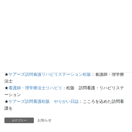
ていなければ何か異変があったのではと察知することができま
す。
また、「おでかけボタン」も備えており、おでかけの際はこれを
押すことによって外出したことがわかるそうです。
スマホやパソコンには抵抗がある、というお年寄りにぴったりの
見守り商品ですね。
★
ケアーズ訪問看護松阪
：訪問看護・理学療法
★
ケアーズ松阪のブログ
：ケアーズ日記
★
ケアーズ訪問看護リハビリステーション松阪
：看護師・理学療
法士
★
看護師・理学療法士リハビリ
：松阪 訪問看護・リハビリステ
ーション
★
ケアーズ訪問看護松阪 やりがい日誌
：こころを込めた訪問看
護を
お知らせ
カテゴリー